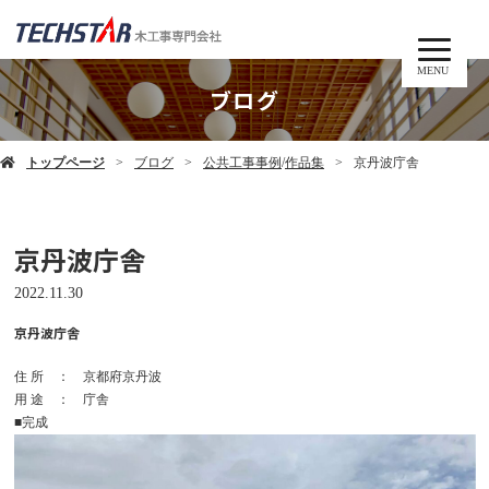
MENU
ブログ
トップページ
ブログ
公共工事事例
/
作品集
京丹波庁舎
京丹波庁舎
2022.11.30
京丹波庁舎
住 所 ： 京都府京丹波
用 途 ： 庁舎
■完成