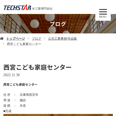
MENU
ブログ
トップページ
ブログ
公共工事事例
/
作品集
西宮こども家庭センター
西宮こども家庭センター
2022.11.30
西宮こども家庭センター
住 所 ： 兵庫県西宮市
用 途 ： 施設
規 模 ： 木造
■完成